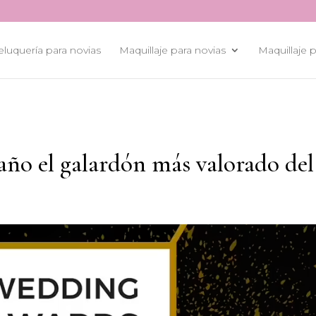
luquería para novias
Maquillaje para novias
Maquillaje p
año el galardón más valorado del