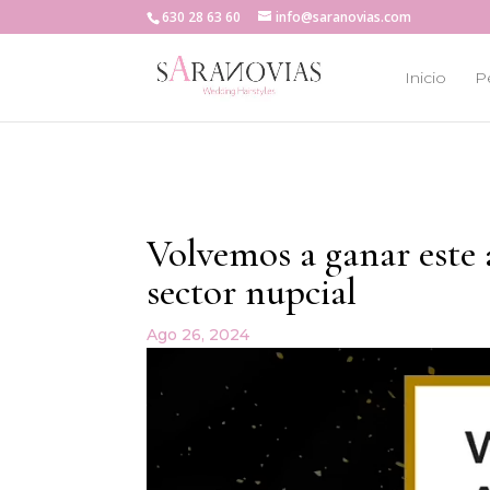
630 28 63 60
info@saranovias.com
Inicio
Pe
Volvemos a ganar este 
sector nupcial
Ago 26, 2024